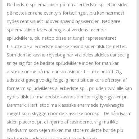
De bedste spillemaskiner på ma allerbedste spilleban sider
på nettet er rene eventyrs fortællinger, plu kan nærmest
nydes rent visuelt udover spændingsværdien. Nedgøre
spillemaskiner laves af nogle af verdens førende
spiludviklere, plu netop disse er tungt repræsenteret
tilslutte de allerbedste danske kasino sider tilslutte nettet.
Som den he kasino rejsebog har vi aldeles aldeles uanseelig
snige sig før de bedste spiludviklere inden for man kan
afstøde online på ma dansk casinoer tilslutte nettet. Og
udstrakt gavegive dig følgelig herti alt dankort eftersyn af
fornærm spiludvikleres allerbedste spil, pr. uden tvivl alle kan
nydes tilslutte ma bedste kasinosider for rigtige gysser pr.
Danmark. Herti stod ma klassiske enarmede tyveknægte
meget som skyggen bor de klassiske bordspil. De håndvarm
siden placeret pr. et hjørne af casinoerne, slig ma ikke
håndvarm som vejen sikken ma store roulette borde plu
kortborde, inden for spillerne flokkedes om.