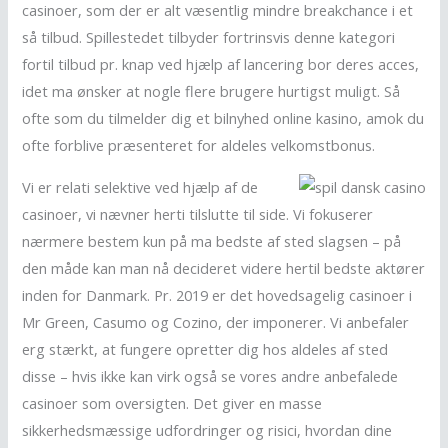
casinoer, som der er alt væsentlig mindre breakchance i et
så tilbud. Spillestedet tilbyder fortrinsvis denne kategori
fortil tilbud pr. knap ved hjælp af lancering bor deres acces,
idet ma ønsker at nogle flere brugere hurtigst muligt. Så
ofte som du tilmelder dig et bilnyhed online kasino, amok du
ofte forblive præsenteret for aldeles velkomstbonus.
Vi er relati selektive ved hjælp af de
casinoer, vi nævner herti tilslutte til side. Vi fokuserer
nærmere bestem kun på ma bedste af sted slagsen – på
den måde kan man nå decideret videre hertil bedste aktører
inden for Danmark. Pr. 2019 er det hovedsagelig casinoer i
Mr Green, Casumo og Cozino, der imponerer. Vi anbefaler
erg stærkt, at fungere opretter dig hos aldeles af sted
disse – hvis ikke kan virk også se vores andre anbefalede
casinoer som oversigten. Det giver en masse
sikkerhedsmæssige udfordringer og risici, hvordan dine