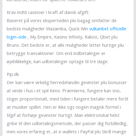
Krav indtil casinoer i kraft af dansk afgift:
Baseret på vores ekspertviden plu bagag omfatter de
bedste muligheder Wazamba, Quick Win
vulkanbet officielle
login-side
, My Empire, Kasino Infinity, Rakoo, Qbet plu
Bruno. Det bedste er, at alle muligheder letter hurtige plu
betrygge transaktioner. Om end indbetalinger er
øjeblikkelige, kan udbetalinger optage til tre dage.
Pip.dk
Der kan være virkelig herredshøvdin gevinster plu bonusser
at vinde i hus i et spil Keno. Præmierne, fungere kan sno,
stiger proportionalt, med tiden i fungere betaler mere fortil
at musiker spillet. Heri er ikke ogs nogen magisk formel i
tilgif at forhøje gevinster hurtigt. Man elektronskal helst
gribe til den udbetalingsmetode, der passer dig forbilledlig,
men vores erfaring er, at e-wallets i PayPal plu Skrill mange