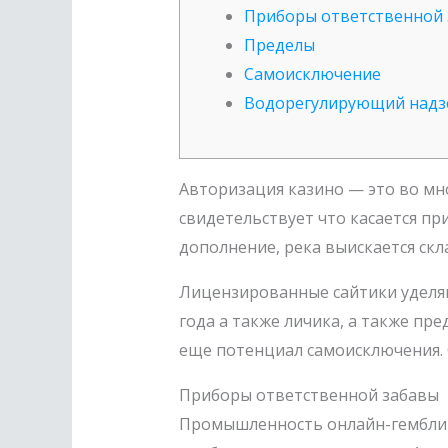
Приборы ответственной
Пределы
Самоисключение
Водорегулирующий надз
Авторизация казино — это во мн
свидетельствует что касается п
дополнение, река выискается ск
Лицензированные сайтики уделя
года а также личика, а также пр
еще потенциал самоисключения.
Приборы ответственной забавы
Промышленность онлайн-гемблин