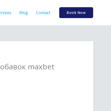
ervices
Blog
Contact
Book Now
обавок maxbet