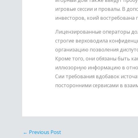
игорный дом также введут пробу 
игровые сессии и провалы. В до
инвесторов, коий востребована
Лицензированные операторы дол
строгие верховодила конфиденц
организацию позволения диспут
Кроме того, они обязаны быть к
иллюзорную информацию в отно
Сии требования вдобавок источа
посторонними сервисами в взаи
←
Previous Post