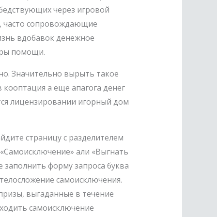
, бедствующих через игровой
я, часто сопровождающие
изнь вдобавок денежное
еры помощи.
но. Значительно вырыть такое
 кооптация а еще апагога денег
тся лицензировании игорный дом
йдите страницу с разделителем
ку «Самоисключение» али «Выгнать
ще заполнить форму запроса буква
телосложение самоисключения.
призы, выгаданные в течение
сходить самоисключение