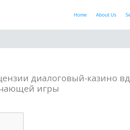
Home
About Us
S
цензии диалоговый-казино вд
вечающей игры