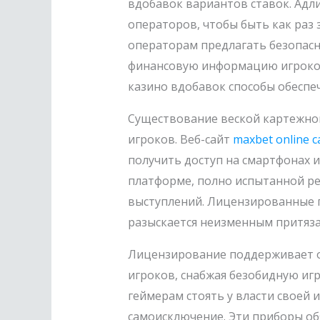
вдобавок вариантов ставок. Адл
операторов, чтобы быть как раз
операторам предлагать безопасн
финансовую информацию игроков
казино вдобавок способы обеспе
Существование веской картежно
игроков. Веб-сайт
maxbet online c
получить доступ на смартфонах и
платформе, полно испытанной ре
выступлений. Лицензированные п
разыскается неизменным притяз
Лицензирование поддерживает о
игроков, снабжая безобидную иг
геймерам стоять у власти своей 
самоисключение. Эти приборы об