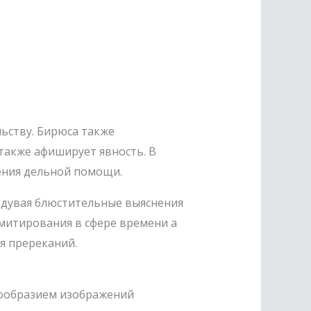
ьству. Бирюса также
также афиширует явность.
В
ения дельной помощи.
бдувая блюстительные выяснения
имитирования в сфере времени а
я пререканий.
ообразием изображений