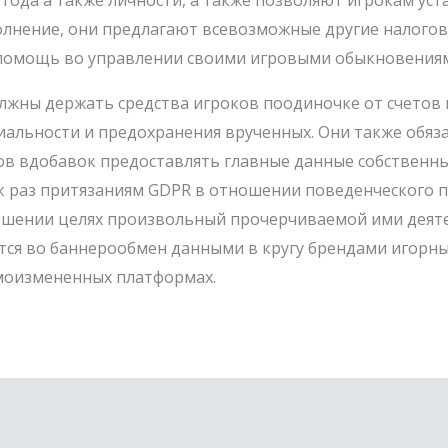
года а также личности, а также позволяют игрокам ус
полнение, они предлагают всевозможные другие налогов
 помощь во управлении своими игровыми обыкновения
жны держать средства игроков поодиночке от счетов
иальности и предохранения врученных. Они также обя
ов вдобавок предоставлять главные данные собственн
ак раз притязаниям GDPR в отношении поведенческого
шении целях произвольный прочерчиваемой ими деят
тся во баннерообмен данными в кругу брендами игорн
моизмененных платформах.