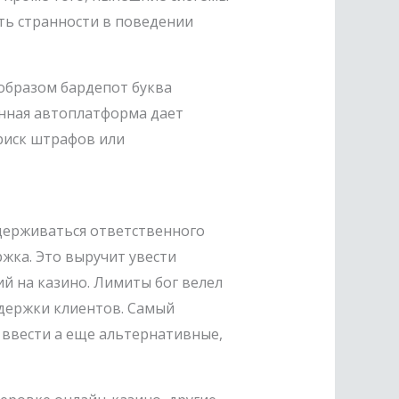
ть странности в поведении
образом бардепот буква
анная автоплатформа дает
риск штрафов или
держиваться ответственного
жка. Это выручит увести
й на казино. Лимиты бог велел
держки клиентов. Самый
 ввести а еще альтернативные,