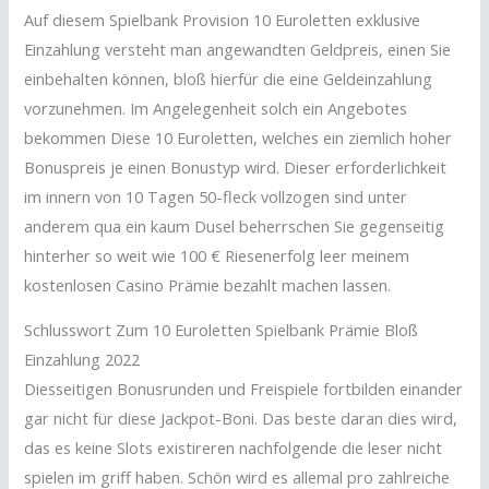
Auf diesem Spielbank Provision 10 Euroletten exklusive
Einzahlung versteht man angewandten Geldpreis, einen Sie
einbehalten können, bloß hierfür die eine Geldeinzahlung
vorzunehmen. Im Angelegenheit solch ein Angebotes
bekommen Diese 10 Euroletten, welches ein ziemlich hoher
Bonuspreis je einen Bonustyp wird. Dieser erforderlichkeit
im innern von 10 Tagen 50-fleck vollzogen sind unter
anderem qua ein kaum Dusel beherrschen Sie gegenseitig
hinterher so weit wie 100 € Riesenerfolg leer meinem
kostenlosen Casino Prämie bezahlt machen lassen.
Schlusswort Zum 10 Euroletten Spielbank Prämie Bloß
Einzahlung 2022
Diesseitigen Bonusrunden und Freispiele fortbilden einander
gar nicht für diese Jackpot-Boni. Das beste daran dies wird,
das es keine Slots existireren nachfolgende die leser nicht
spielen im griff haben. Schön wird es allemal pro zahlreiche