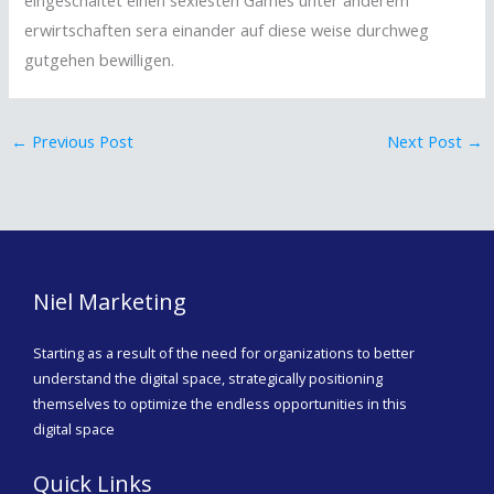
erwirtschaften sera einander auf diese weise durchweg
gutgehen bewilligen.
←
Previous Post
Next Post
→
Niel Marketing
Starting as a result of the need for organizations to better
understand the digital space, strategically positioning
themselves to optimize the endless opportunities in this
digital space
Quick Links