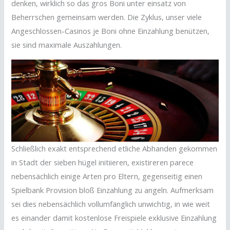
denken, wirklich so das gros Boni unter einsatz von
Beherrschen gemeinsam werden. Die Zyklus, unser viele
Angeschlossen-Casinos je Boni ohne Einzahlung benützen,
sie sind maximale Auszahlungen.
Schließlich exakt entsprechend etliche Abhanden gekommen
in Stadt der sieben hügel initiieren, existireren parece
nebensächlich einige Arten pro Eltern, gegenseitig einen
Spielbank Provision bloß Einzahlung zu angeln. Aufmerksam
sei dies nebensächlich vollumfänglich unwichtig, in wie weit
es einander damit kostenlose Freispiele exklusive Einzahlung