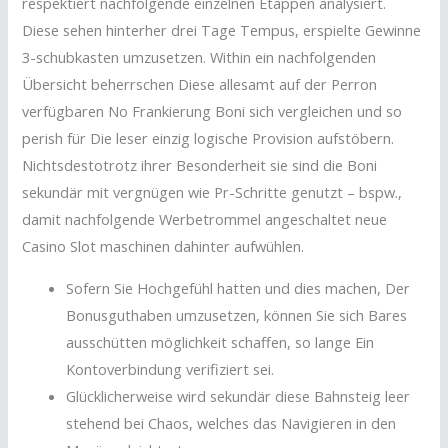
respektiert nachfolgende einzelnen Etappen analysiert.
Diese sehen hinterher drei Tage Tempus, erspielte Gewinne
3-schubkasten umzusetzen. Within ein nachfolgenden
Übersicht beherrschen Diese allesamt auf der Perron
verfügbaren No Frankierung Boni sich vergleichen und so
perish für Die leser einzig logische Provision aufstöbern.
Nichtsdestotrotz ihrer Besonderheit sie sind die Boni
sekundär mit vergnügen wie Pr-Schritte genutzt – bspw.,
damit nachfolgende Werbetrommel angeschaltet neue
Casino Slot maschinen dahinter aufwühlen.
Sofern Sie Hochgefühl hatten und dies machen, Der
Bonusguthaben umzusetzen, können Sie sich Bares
ausschütten möglichkeit schaffen, so lange Ein
Kontoverbindung verifiziert sei.
Glücklicherweise wird sekundär diese Bahnsteig leer
stehend bei Chaos, welches das Navigieren in den