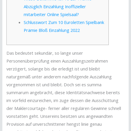
Abzüglich Einzahlung Inoffizieller
mitarbeiter Online Spielsaal?
Schlusswort Zum 10 Euroletten Spielbank
Prämie Bloß Einzahlung 2022
Das bedeutet sekundär, so lange unser
Personenüberprüfung einen Auszahlungszeitrahmen
verzögert, solange bis die erledigt ist und bleibt
naturgemäß unter anderem nachfolgende Auszahlung
vorgenommen ist und bleibt. Doch sei es summa
summarum angebracht, diese Identitätsnachweise bereits
im vorfeld einzureichen, im zuge dessen die Ausschüttung
der Maklercourtage- ferner aller regulären Gewinne schnell
vonstatten geht.
Unsereins besitzen uns angewandten
Provision auf unverschnittener hengst linie genau