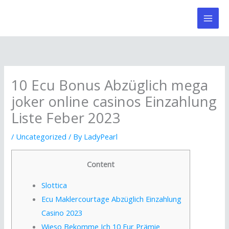
Skip
to
content
10 Ecu Bonus Abzüglich mega
joker online casinos Einzahlung
Liste Feber 2023
/
Uncategorized
/ By
LadyPearl
Content
Slottica
Ecu Maklercourtage Abzüglich Einzahlung
Casino 2023
Wieso Bekomme Ich 10 Eur Prämie