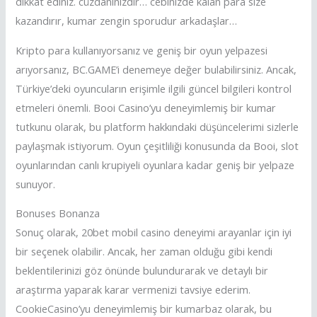
dikkat ediniz. cüzdanınızdır… cebinizde kalan para size
kazandırır, kumar zengin sporudur arkadaşlar…
Kripto para kullanıyorsanız ve geniş bir oyun yelpazesi
arıyorsanız, BC.GAME’i denemeye değer bulabilirsiniz. Ancak,
Türkiye’deki oyuncuların erişimle ilgili güncel bilgileri kontrol
etmeleri önemli. Booi Casino’yu deneyimlemiş bir kumar
tutkunu olarak, bu platform hakkındaki düşüncelerimi sizlerle
paylaşmak istiyorum. Oyun çeşitliliği konusunda da Booi, slot
oyunlarından canlı krupiyeli oyunlara kadar geniş bir yelpaze
sunuyor.
Bonuses Bonanza
Sonuç olarak, 20bet mobil casino deneyimi arayanlar için iyi
bir seçenek olabilir. Ancak, her zaman olduğu gibi kendi
beklentilerinizi göz önünde bulundurarak ve detaylı bir
araştırma yaparak karar vermenizi tavsiye ederim.
CookieCasino’yu deneyimlemiş bir kumarbaz olarak, bu