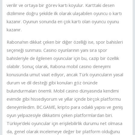
verilir ve ortaya bir görev kartı koyulur. Karttaki desen
dizilimine doğru şekilde ilk olarak ulaşabilen oyuncu o kartı
kazanır. Oyunun sonunda en çok kartı olan oyuncu oyunu
kazanır.
Rabona’nın dikkat çeken bir diğer özelliği ise, spor bahisleri
seçeneği sunması. Casino oyunlarının yanı sıra spor
bahisleriyle de ilgilenen oyuncular için bu, cazip bir özellik
olabilir. Sonuç olarak, Rabona mobil casino deneyimi
konusunda umut vaat ediyor, ancak Türk oyuncuların yasal
durum ve dil desteği gibi konuları göz önünde
bulundurmaları önemli. Mobil casino dünyasında kendimi
evimde gibi hissediyorum ve yıllar içinde birçok platformu
deneyimledim. BC.GAME, kripto para odaklı yapısı ve geniş
oyun yelpazesiyle dikkatimi çeken platformlardan biri.
Türkiye’deki oyuncular için erişilebilirlik durumu net olmasa
da, genel olarak incelemeye değer bir platform olduğunu