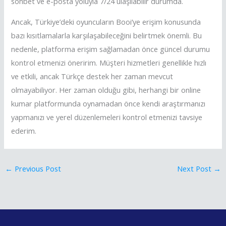
sohbet ve e-posta yoluyla 7/24 ulaşılabilir durumda.
Ancak, Türkiye’deki oyuncuların Booi’ye erişim konusunda
bazı kısıtlamalarla karşılaşabileceğini belirtmek önemli. Bu
nedenle, platforma erişim sağlamadan önce güncel durumu
kontrol etmenizi öneririm. Müşteri hizmetleri genellikle hızlı
ve etkili, ancak Türkçe destek her zaman mevcut
olmayabiliyor. Her zaman olduğu gibi, herhangi bir online
kumar platformunda oynamadan önce kendi araştırmanızı
yapmanızı ve yerel düzenlemeleri kontrol etmenizi tavsiye
ederim.
←
Previous Post
Next Post
→