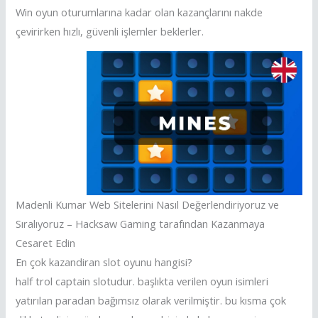
Win oyun oturumlarına kadar olan kazançlarını nakde
çevirirken hızlı, güvenli işlemler beklerler.
Madenli Kumar Web Sitelerini Nasıl Değerlendiriyoruz ve
Sıralıyoruz – Hacksaw Gaming tarafından Kazanmaya
Cesaret Edin
En çok kazandiran slot oyunu hangisi?
half trol captain slotudur. başlıkta verilen oyun isimleri
yatırılan paradan bağımsız olarak verilmiştir. bu kısma çok