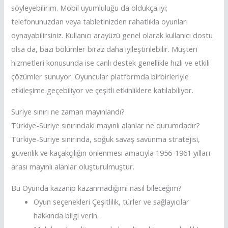
söyleyebilirim. Mobil uyumluluğu da oldukça iyi;
telefonunuzdan veya tabletinizden rahatlıkla oyunları
oynayabilirsiniz. Kullanıcı arayüzü genel olarak kullanıcı dostu
olsa da, bazı bölümler biraz daha iyileştirilebilir. Müşteri
hizmetleri konusunda ise canlı destek genellikle hızlı ve etkili
çözümler sunuyor. Oyuncular platformda birbirleriyle
etkileşime geçebiliyor ve çeşitli etkinliklere katılabiliyor.
Suriye sınırı ne zaman mayınlandı?
Türkiye-Suriye sınırındaki mayınlı alanlar ne durumdadır?
Türkiye-Suriye sınırında, soğuk savaş savunma stratejisi,
güvenlik ve kaçakçılığın önlenmesi amacıyla 1956-1961 yılları
arası mayınlı alanlar oluşturulmuştur.
Bu Oyunda kazanıp kazanmadığımı nasıl bileceğim?
Oyun seçenekleri Çeşitlilik, türler ve sağlayıcılar
hakkında bilgi verin.