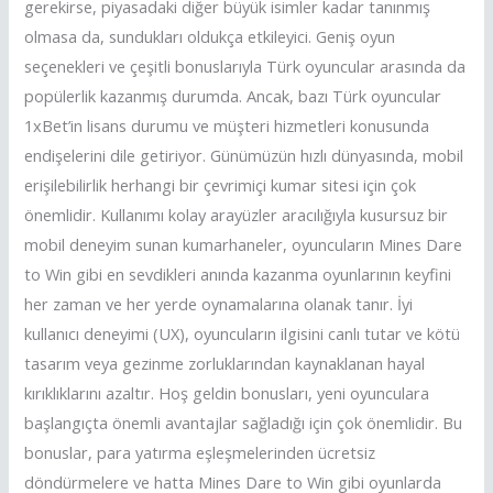
gerekirse, piyasadaki diğer büyük isimler kadar tanınmış
olmasa da, sundukları oldukça etkileyici. Geniş oyun
seçenekleri ve çeşitli bonuslarıyla Türk oyuncular arasında da
popülerlik kazanmış durumda. Ancak, bazı Türk oyuncular
1xBet’in lisans durumu ve müşteri hizmetleri konusunda
endişelerini dile getiriyor. Günümüzün hızlı dünyasında, mobil
erişilebilirlik herhangi bir çevrimiçi kumar sitesi için çok
önemlidir. Kullanımı kolay arayüzler aracılığıyla kusursuz bir
mobil deneyim sunan kumarhaneler, oyuncuların Mines Dare
to Win gibi en sevdikleri anında kazanma oyunlarının keyfini
her zaman ve her yerde oynamalarına olanak tanır. İyi
kullanıcı deneyimi (UX), oyuncuların ilgisini canlı tutar ve kötü
tasarım veya gezinme zorluklarından kaynaklanan hayal
kırıklıklarını azaltır. Hoş geldin bonusları, yeni oyunculara
başlangıçta önemli avantajlar sağladığı için çok önemlidir. Bu
bonuslar, para yatırma eşleşmelerinden ücretsiz
döndürmelere ve hatta Mines Dare to Win gibi oyunlarda