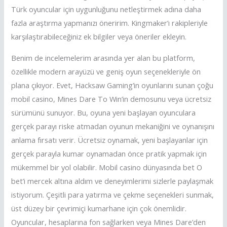
Türk oyuncular için uygunluğunu netleştirmek adına daha
fazla araştırma yapmanızı öneririm. Kingmaker’ı rakipleriyle
karşılaştırabileceğiniz ek bilgiler veya öneriler ekleyin.
Benim de incelemelerim arasında yer alan bu platform,
özellikle modern arayüzü ve geniş oyun seçenekleriyle ön
plana çıkıyor. Evet, Hacksaw Gaming’in oyunlarını sunan çoğu
mobil casino, Mines Dare To Win’in demosunu veya ücretsiz
sürümünü sunuyor. Bu, oyuna yeni başlayan oyunculara
gerçek parayı riske atmadan oyunun mekaniğini ve oynanışını
anlama fırsatı verir. Ücretsiz oynamak, yeni başlayanlar için
gerçek parayla kumar oynamadan önce pratik yapmak için
mükemmel bir yol olabilir. Mobil casino dünyasında bet O
bet’i mercek altına aldım ve deneyimlerimi sizlerle paylaşmak
istiyorum. Çeşitli para yatırma ve çekme seçenekleri sunmak,
üst düzey bir çevrimiçi kumarhane için çok önemlidir.
Oyuncular, hesaplarına fon sağlarken veya Mines Dare’den