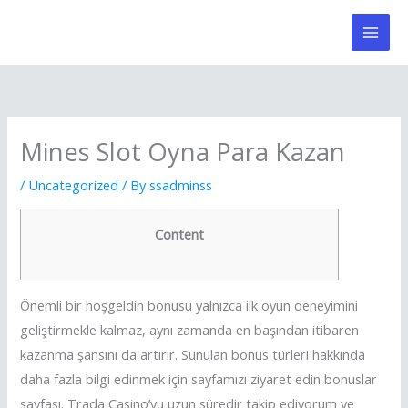
Skip
to
content
Mines Slot Oyna Para Kazan
/
Uncategorized
/ By
ssadminss
Content
Önemli bir hoşgeldin bonusu yalnızca ilk oyun deneyimini
geliştirmekle kalmaz, aynı zamanda en başından itibaren
kazanma şansını da artırır. Sunulan bonus türleri hakkında
daha fazla bilgi edinmek için sayfamızı ziyaret edin bonuslar
sayfası. Trada Casino’yu uzun süredir takip ediyorum ve