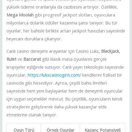
yüksek ödeme oranlarıyla da cazibesini artırıyor. Özellikle,
Mega Moolah
gibi progresif jackpot slotları, oyunculara
milyonlarca dolarlık ödüller kazanma şansı tanıyor. Bu tür
oyunlar, her bahisle birlikte artan jackpot havuzları sayesinde
heyecanı doruklara çıkarıyor.
Canlı casino deneyimi arayanlar için Casino Luks,
Blackjack
,
Rulet
ve
Baccarat
gibi klasik masa oyunlarını gerçek
krupiyeler eşliğinde sunuyor. Canlı yayın teknolojisi sayesinde
oyuncular,
https://lukscasinogiris.com/
kendilerini fiziksel bir
casinoda gibi hissediyor. Ayrıca, çeşitli bahis limitleri
sayesinde hem yeni başlayanlar hem de deneyimli oyuncular
için uygun seçenekler mevcut. Bu çeşitlilik, oyuncuların kendi
stratejilerini geliştirerek daha yüksek kazançlar elde
etmelerine olanak tanıyor.
Oyun Türü
Örnek Oyunlar
Kazanç Potansiyeli