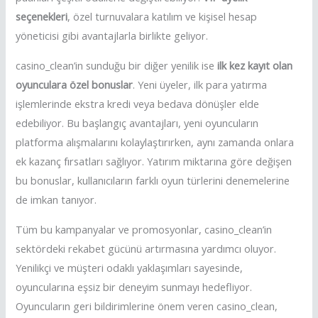
seçenekleri
, özel turnuvalara katılım ve kişisel hesap
yöneticisi gibi avantajlarla birlikte geliyor.
casino_clean’in sunduğu bir diğer yenilik ise
ilk kez kayıt olan
oyunculara özel bonuslar
. Yeni üyeler, ilk para yatırma
işlemlerinde ekstra kredi veya bedava dönüşler elde
edebiliyor. Bu başlangıç avantajları, yeni oyuncuların
platforma alışmalarını kolaylaştırırken, aynı zamanda onlara
ek kazanç fırsatları sağlıyor. Yatırım miktarına göre değişen
bu bonuslar, kullanıcıların farklı oyun türlerini denemelerine
de imkan tanıyor.
Tüm bu kampanyalar ve promosyonlar, casino_clean’in
sektördeki rekabet gücünü artırmasına yardımcı oluyor.
Yenilikçi ve müşteri odaklı yaklaşımları sayesinde,
oyuncularına eşsiz bir deneyim sunmayı hedefliyor.
Oyuncuların geri bildirimlerine önem veren casino_clean,