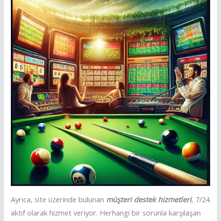
Ayrıca, site üzerinde bulunan
müşteri destek hizmetleri
, 7/24
aktif olarak hizmet veriyor. Herhangi bir sorunla karşılaşan