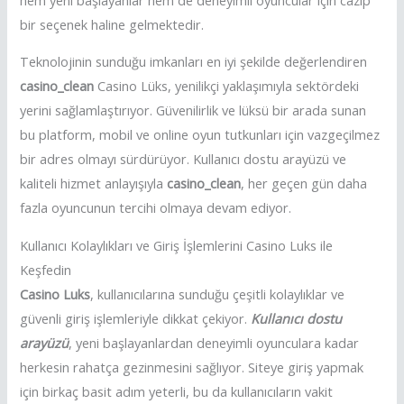
bir seçenek haline gelmektedir.
Teknolojinin sunduğu imkanları en iyi şekilde değerlendiren
casino_clean
Casino Lüks, yenilikçi yaklaşımıyla sektördeki
yerini sağlamlaştırıyor. Güvenilirlik ve lüksü bir arada sunan
bu platform, mobil ve online oyun tutkunları için vazgeçilmez
bir adres olmayı sürdürüyor. Kullanıcı dostu arayüzü ve
kaliteli hizmet anlayışıyla
casino_clean
, her geçen gün daha
fazla oyuncunun tercihi olmaya devam ediyor.
Kullanıcı Kolaylıkları ve Giriş İşlemlerini Casino Luks ile
Keşfedin
Casino Luks
, kullanıcılarına sunduğu çeşitli kolaylıklar ve
güvenli giriş işlemleriyle dikkat çekiyor.
Kullanıcı dostu
arayüzü
, yeni başlayanlardan deneyimli oyunculara kadar
herkesin rahatça gezinmesini sağlıyor. Siteye giriş yapmak
için birkaç basit adım yeterli, bu da kullanıcıların vakit