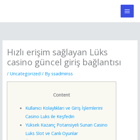
Skip
to
content
Hızlı erişim sağlayan Lüks
casino güncel giriş bağlantısı
/
Uncategorized
/ By
ssadminss
Content
Kullanıcı Kolaylıkları ve Giriş İşlemlerini
Casino Luks ile Keşfedin
Yüksek Kazanç Potansiyeli Sunan Casino
Luks Slot ve Canlı Oyunlar