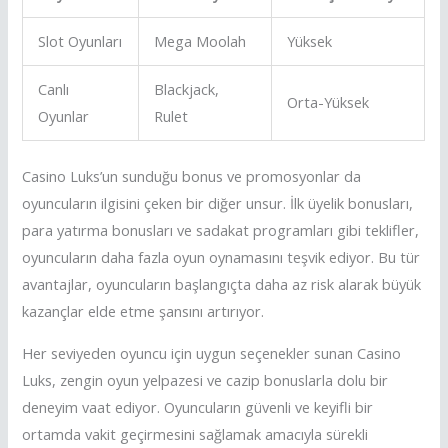
Slot Oyunları
Mega Moolah
Yüksek
Canlı
Blackjack,
Orta-Yüksek
Oyunlar
Rulet
Casino Luks’un sunduğu bonus ve promosyonlar da
oyuncuların ilgisini çeken bir diğer unsur. İlk üyelik bonusları,
para yatırma bonusları ve sadakat programları gibi teklifler,
oyuncuların daha fazla oyun oynamasını teşvik ediyor. Bu tür
avantajlar, oyuncuların başlangıçta daha az risk alarak büyük
kazançlar elde etme şansını artırıyor.
Her seviyeden oyuncu için uygun seçenekler sunan Casino
Luks, zengin oyun yelpazesi ve cazip bonuslarla dolu bir
deneyim vaat ediyor. Oyuncuların güvenli ve keyifli bir
ortamda vakit geçirmesini sağlamak amacıyla sürekli