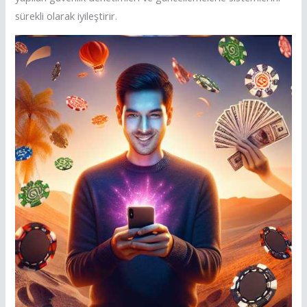
sürekli olarak iyileştirir.