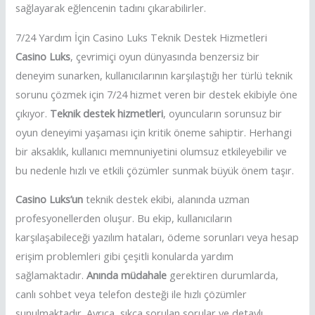
sağlayarak eğlencenin tadını çıkarabilirler.
7/24 Yardım İçin Casino Luks Teknik Destek Hizmetleri
Casino Luks
, çevrimiçi oyun dünyasında benzersiz bir
deneyim sunarken, kullanıcılarının karşılaştığı her türlü teknik
sorunu çözmek için 7/24 hizmet veren bir destek ekibiyle öne
çıkıyor.
Teknik destek hizmetleri
, oyuncuların sorunsuz bir
oyun deneyimi yaşaması için kritik öneme sahiptir. Herhangi
bir aksaklık, kullanıcı memnuniyetini olumsuz etkileyebilir ve
bu nedenle hızlı ve etkili çözümler sunmak büyük önem taşır.
Casino Luks’un
teknik destek ekibi, alanında uzman
profesyonellerden oluşur. Bu ekip, kullanıcıların
karşılaşabileceği yazılım hataları, ödeme sorunları veya hesap
erişim problemleri gibi çeşitli konularda yardım
sağlamaktadır.
Anında müdahale
gerektiren durumlarda,
canlı sohbet veya telefon desteği ile hızlı çözümler
sunulmaktadır. Ayrıca, sıkça sorulan sorular ve detaylı